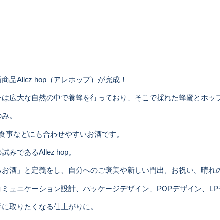
Allez hop（アレホップ）が完成！
広大な自然の中で養蜂を行っており、そこで採れた蜂蜜とホップでつく
のみ。
食事などにも合わせやすいお酒です。
あるAllez hop。
るお酒」と定義をし、自分へのご褒美や新しい門出、お祝い、晴れ
ミュニケーション設計、パッケージデザイン、POPデザイン、LP
い手に取りたくなる仕上がりに。