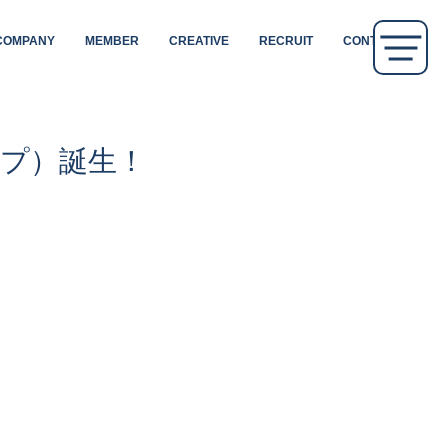
COMPANY
MEMBER
CREATIVE
RECRUIT
CONTACT
ップ）誕生！