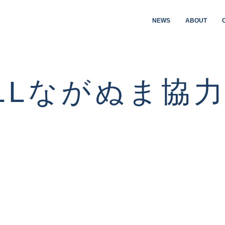
NEWS
ABOUT
LLながぬま協