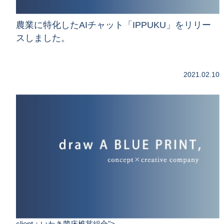
農業に特化したAIチャット「IPPUKU」をリリー
スしました。
2021.02.10
プレDXを手掛けました。
client：いわき菌床椎茸組合">